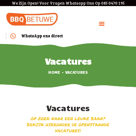
We Zijn Open! Voor Vragen Whatsapp Ons Op 085 0470 195
WhatsApp ons direct
HOME
BOEKEN
Vacatures
BEDRIJVEN
HOME
VACATURES
MENU
KOSTEN
ANNULEREN/VERPLAAT
SEN
Vacatures
VEEL GESTELDE
VRAGEN
OP ZOEK NAAR EEN LEUKE BAAN?
BEKIJK HIERONDER DE OPENSTAANDE
CONTACT
VACATURES!