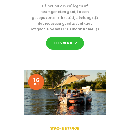
Of het nu om collega’s of
teamgenoten gaat, in een
groepsvorm is het altijd belangrijk
dat iedereen goed met elkaar
omgaat. Hoe beter je elkaar namelijk
leert kennen, hoe fijner je ook in de
omgang bent. Teambuilding is
LEES VERDER
daarom iets wat gebeurt in
groepsverband.
16
JUL
BBQ-BETUWE