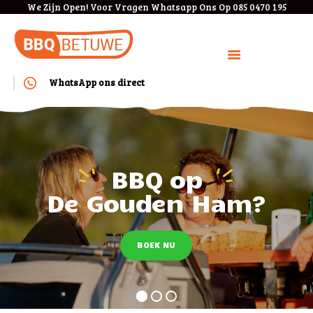
We Zijn Open! Voor Vragen Whatsapp Ons Op 085 0470 195
WhatsApp ons direct
HOME
BOEKEN
BEDRIJVEN
Geniet van
MENU
De Gouden Ham
KOSTEN
ANNULEREN/VERPLAAT
SEN
VEEL GESTELDE
VRAGEN
CONTACT