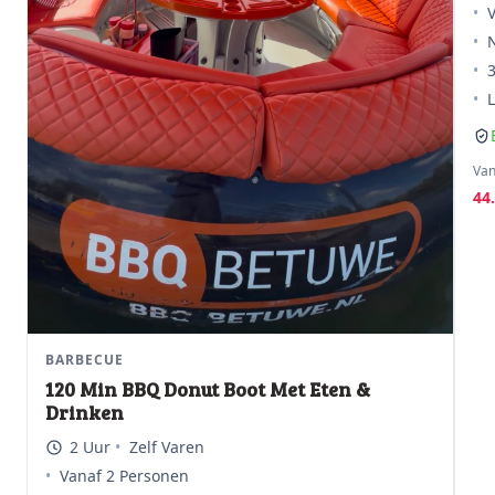
Va
44
BARBECUE
120 Min BBQ Donut Boot Met Eten &
Drinken
2 Uur
Zelf Varen
Vanaf 2 Personen