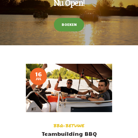
Nu Open!
BOEKEN
16
JUL
BBQ-BETUWE
Teambuilding BBQ