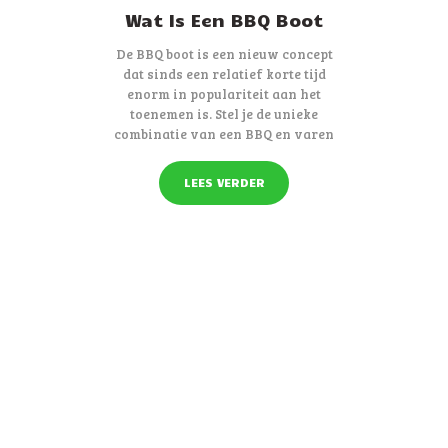
Wat Is Een BBQ Boot
De BBQ boot is een nieuw concept
dat sinds een relatief korte tijd
enorm in populariteit aan het
toenemen is. Stel je de unieke
combinatie van een BBQ en varen
op een bootje eens voor. Is dat niet
iets wat iedereen prachtig vindt om
LEES VERDER
te doen?