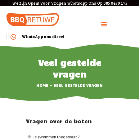
We Zijn Open! Voor Vragen Whatsapp Ons Op 085 0470 195
WhatsApp ons direct
HOME
BOEKEN
Veel gestelde
BEDRIJVEN
vragen
MENU
HOME
VEEL GESTELDE VRAGEN
KOSTEN
ANNULEREN/VERPLAAT
SEN
VEEL GESTELDE
Vragen over de boten
VRAGEN
CONTACT
Is zwemmen toegestaan?