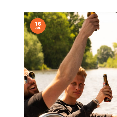
16
JUL