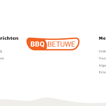
richten
Me
BQ
Cont
oot
Vaca
Alg
Priv