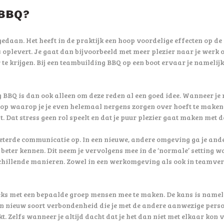
 BBQ?
gedaan. Het heeft in de praktijk een hoop voordelige effecten op de
 oplevert. Je gaat dan bijvoorbeeld met meer plezier naar je werk of
 te krijgen. Bij een teambuilding BBQ op een boot ervaar je namelijk
g BBQ is dan ook alleen om deze reden al een goed idee. Wanneer je
 op waarop je je even helemaal nergens zorgen over hoeft te maken. 
t. Dat stress geen rol speelt en dat je puur plezier gaat maken met 
eterde communicatie op. In een nieuwe, andere omgeving ga je ande
 beter kennen. Dit neem je vervolgens mee in de ‘normale’ setting w
hillende manieren. Zowel in een werkomgeving als ook in teamverb
ks met een bepaalde groep mensen mee te maken. De kans is namelij
n nieuw soort verbondenheid die je met de andere aanwezige person
t. Zelfs wanneer je altijd dacht dat je het dan niet met elkaar kon 