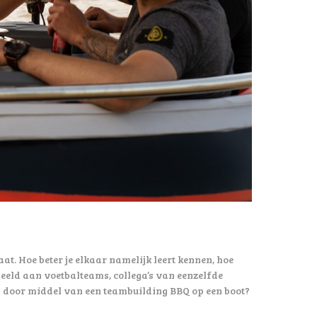
at. Hoe beter je elkaar namelijk leert kennen, hoe
beeld aan voetbalteams, collega’s van eenzelfde
n door middel van een teambuilding BBQ op een boot?