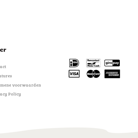
er
act
tures
emene voorwaarden
acy Policy