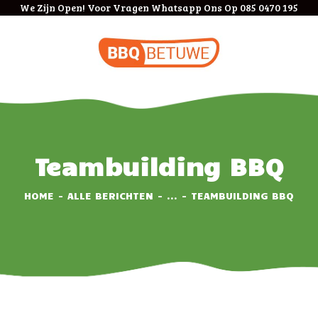
We Zijn Open! Voor Vragen Whatsapp Ons Op 085 0470 195
HOME
BOEKEN
BEDRIJVEN
MENU
KOSTEN
Teambuilding BBQ
ANNULEREN/VERPLA
ATSEN
HOME
ALLE BERICHTEN
...
TEAMBUILDING BBQ
VEEL GESTELDE
VRAGEN
CONTACT