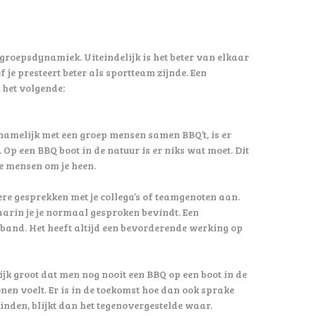
 groepsdynamiek. Uiteindelijk is het beter van elkaar
 je presteert beter als sportteam zijnde. Een
 het volgende:
 namelijk met een groep mensen samen BBQ’t, is er
Op een BBQ boot in de natuur is er niks wat moet. Dit
de mensen om je heen.
re gesprekken met je collega’s of teamgenoten aan.
aarin je je normaal gesproken bevindt. Een
and. Het heeft altijd een bevorderende werking op
k groot dat men nog nooit een BBQ op een boot in de
en voelt. Er is in de toekomst hoe dan ook sprake
vinden, blijkt dan het tegenovergestelde waar.