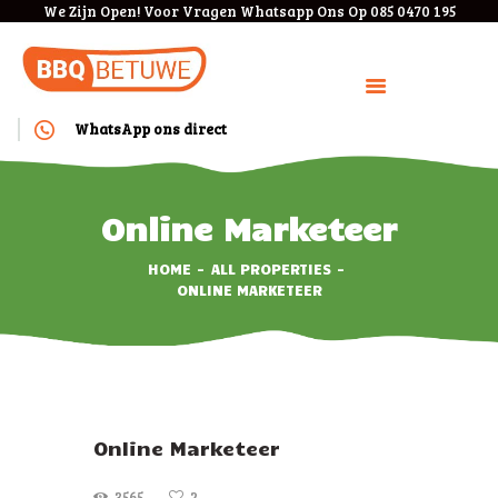
We Zijn Open! Voor Vragen Whatsapp Ons Op 085 0470 195
WhatsApp ons direct
HOME
BOEKEN
Online Marketeer
BEDRIJVEN
HOME
ALL PROPERTIES
MENU
ONLINE MARKETEER
KOSTEN
ANNULEREN/VERPLAAT
SEN
VEEL GESTELDE
VRAGEN
Online Marketeer
CONTACT
3565
2