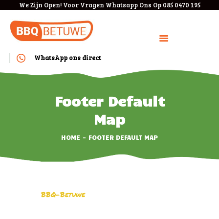
We Zijn Open! Voor Vragen Whatsapp Ons Op 085 0470 195
WhatsApp ons direct
HOME
BOEKEN
Footer Default
BEDRIJVEN
Map
MENU
KOSTEN
HOME
FOOTER DEFAULT MAP
ANNULEREN/VERPLAAT
SEN
VEEL GESTELDE
VRAGEN
BBQ-Betuwe
CONTACT