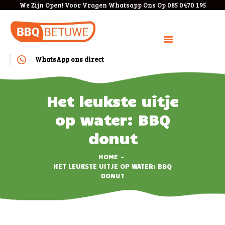
We Zijn Open! Voor Vragen Whatsapp Ons Op 085 0470 195
WhatsApp ons direct
HOME
BOEKEN
Het leukste uitje
BEDRIJVEN
op water: BBQ
MENU
donut
KOSTEN
ANNULEREN/VERPLAAT
HOME
HET LEUKSTE UITJE OP WATER: BBQ
SEN
DONUT
VEEL GESTELDE
VRAGEN
CONTACT